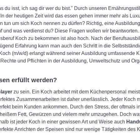
s du isst, ich sag dir wer du bist." Durch unseren Ernährungssti
 In der heutigen Zeit wird das essen gehen immer mehr als Lu
tun um sich Koch nennen zu dürfen? Richtig, eine Ausbildung!
ruf und was verdienst du? Diese Fragen wollen wir beantworte
gsberuf Koch zu bekommen ist also hoch. Nach der Berufsausbi
nügend Erfahrung kann man auch den Schritt in die Selbstständ
 Koch (m/w/d) erlangt während seiner Ausbildung umfassende
chte und Pflichten in der Ausbildung, Umweltschutz und Orga
en erfüllt werden?
layer
zu sein. Ein Koch arbeitet mit dem Küchenpersonal meis
rfektes Zusammenarbeiten ist daher unerlässlich. Jeder Koch m
fekt beim Kunden ankommen. Durch den Stress, der oftmals in 
 heißem Fett, Gewürzen und vielem mehr umzugehen. Doch was w
halb ist jeder Koch in einer gewissen Art und Weise auch
Hand
fekte Anrichten der Speisen sind nur wenige Tätigkeiten des 