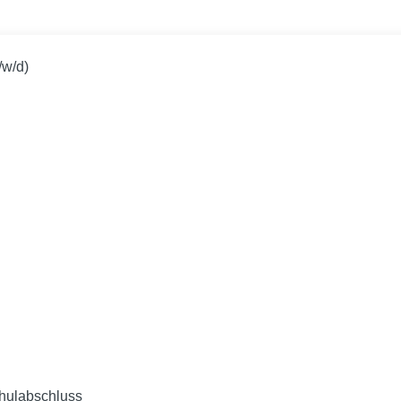
/w/d)
hulabschluss