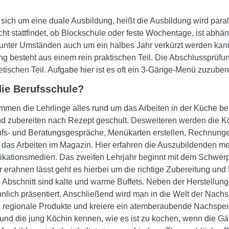
sich um eine duale Ausbildung, heißt die Ausbildung wird paral
cht stattfindet, ob Blockschule oder feste Wochentage, ist abh
e unter Umständen auch um ein halbes Jahr verkürzt werden kan
 besteht aus einem rein praktischen Teil. Die Abschlussprüfun
tischen Teil. Aufgabe hier ist es oft ein 3-Gänge-Menü zuzuber
die Berufsschule?
ommen die Lehrlinge alles rund um das Arbeiten in der Küche b
nd zubereiten nach Rezept geschult. Desweiteren werden die Kö
fs- und Beratungsgespräche, Menükarten erstellen, Rechnungen
ist das Arbeiten im Magazin. Hier erfahren die Auszubildenden m
ationsmedien. Das zweiten Lehrjahr beginnt mit dem Schwerp
 erahnen lässt geht es hierbei um die richtige Zubereitung und
 Abschnitt sind kalte und warme Buffets. Neben der Herstellu
nlich präsentiert. Anschließend wird man in die Welt der Nachs
d regionale Produkte und kreiere ein atemberaubende Nachspei
h und die jung Köchin kennen, wie es ist zu kochen, wenn die Gäs