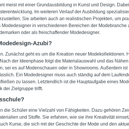
t meist mit einer Grundausbildung in Kunst und Design. Dabei
erentwicklung. Im weiteren Verlauf der Ausbildung spezialisie
rzustellen. Sie arbeiten auch an realistischen Projekten, um p
s Modedesigner in verschiedenen Bereichen der Modebranche ar
odemarken oder als freischaffender Modedesigner.
 Modedesign-Azubi?
en. Zunächst geht es um die Kreation neuer Modekollektionen. 
Nach der Ideenphase folgt die Materialauswahl und das Nähen v
nen, sei es auf Modenschauen oder in Showrooms. Außerdem ist
lässlich. Ein Modedesigner muss auch ständig auf dem Laufende
ließen zu lassen. Letztendlich ist die Hauptaufgabe eines Mode
der Zielgruppe trifft.
fsschule?
en die Schüler eine Vielzahl von Fähigkeiten. Dazu gehören Ze
rialien und Stoffe. Sie erfahren, wie sie ihre Kreativität eins
t auch Kurse, die sich mit der Geschichte der Mode und den akt