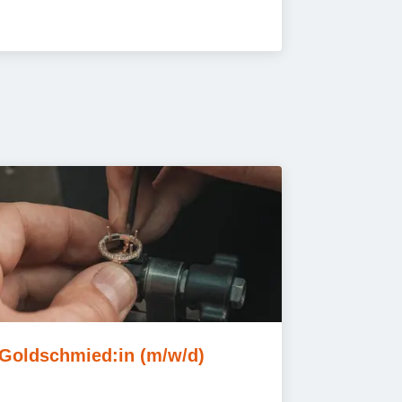
Goldschmied:in (m/w/d)