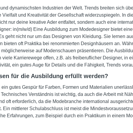
 und dynamischsten Industrien der Welt. Trends breiten sich üb
Vielfalt und Kreativität der Gesellschaft widerzuspiegeln. In d
ht nur deine kreative Ader entfaltet, sondern auch eine internat
gner: in(m/w/d) Eine Ausbildung zum Modedesigner bietet eine
Es geht nicht nur um das Designen von Kleidung. Sie lernen au
n bieten oft Praktika bei renommierten Designhäusern an. Wäh
e möglicherweise auf Modenschauen präsentieren. Die Ausbildung
iele Karrierewege offen, z.B. als freiberuflicher Designer, in
ivität, ein gutes Auge für Details und die Fähigkeit, Trends vor
n für die Ausbildung erfüllt werden?
d ein gutes Gespür für Farben, Formen und Materialien unerlässli
 Technisches Verständnis ist wichtig, da auch die Arbeit mit
d oft erforderlich, da die Modebranche international ausgerichte
ndet. Ein mittlerer Schulabschluss ist meist die Mindestvorausse
sche Erfahrungen, zum Beispiel durch ein Praktikum in einem Mo