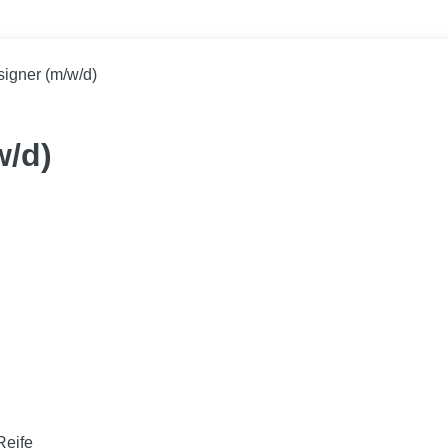
igner (m/w/d)
w/d)
Reife