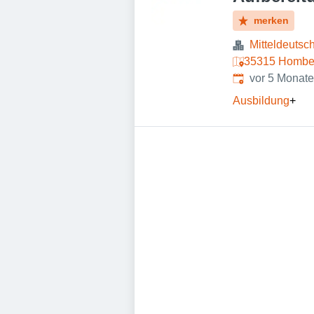
merken
Mitteldeutsc
35315 Homber
Veröffentlicht
:
vor 5 Monat
Ausbildung
+