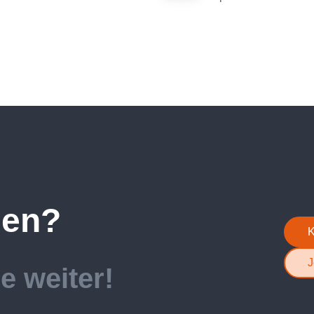
gen?
K
J
e weiter!