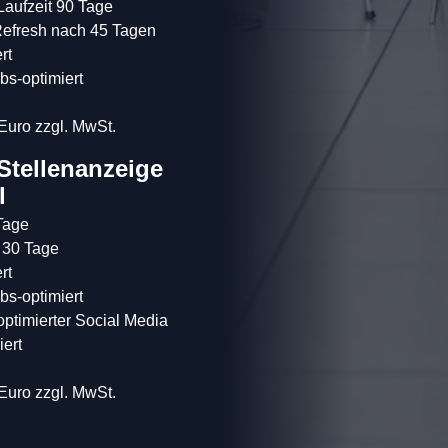
Laufzeit 90 Tage

Refresh nach 45 Tagen

t

s-optimiert

 Euro zzgl. MwSt.
Stellenanzeige 
l
Tage

 30 Tage

t

s-optimiert

ptimierter Social Media 
ert

 Euro zzgl. MwSt.