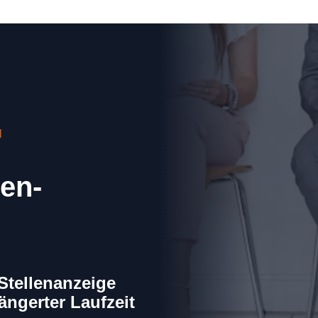
N
en-
Stellenanzeige 
längerter Laufzeit