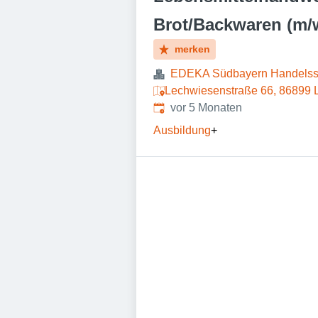
Brot/Backwaren (m/
merken
EDEKA Südbayern Handelsst
Lechwiesenstraße 66, 86899 
Veröffentlicht
:
vor 5 Monaten
Ausbildung
+