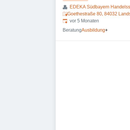
EDEKA Südbayern Handelsst
Goethestraße 80, 84032 Land
Veröffentlicht
:
vor 5 Monaten
Beratung
Ausbildung
+