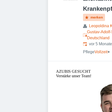
Krankenpf
merken
Leopoldina 
Gustav-Adolf-
Deutschland
Veröffentlicht
:
vor 5 Monat
Pflege
Vollzeit
+