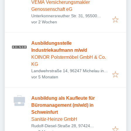
VEMA Versicherungsmakler
Genossenschaft eG
Unterkonnersreuther Str. 31, 95500
Veröffentlicht
:
Heinersreuth, Deutschland
vor 2 Wochen
Ausbildungsstelle
Industriekaufmann m/w/d
KOINOR Polstermöbel GmbH & Co.
KG
Landwehrstraße 14, 96247 Michelau in
Veröffentlicht
:
Oberfranken, Deutschland
vor 5 Monaten
Ausbildung als Kaufleute für
Büromanagement (m/w/d) in
Schweinfurt
Sanitär-Heinze GmbH
Rudolf-Diesel-Straße 28, 97424