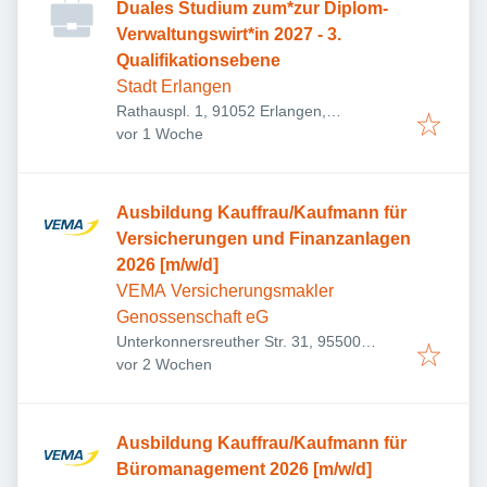
Duales Studium zum*zur Diplom-
Verwaltungswirt*in 2027 - 3.
Qualifikationsebene
Stadt Erlangen
Rathauspl. 1, 91052 Erlangen,
Veröffentlicht
:
Deutschland
vor 1 Woche
Ausbildung Kauffrau/Kaufmann für
Versicherungen und Finanzanlagen
2026 [m/w/d]
VEMA Versicherungsmakler
Genossenschaft eG
Unterkonnersreuther Str. 31, 95500
Veröffentlicht
:
Heinersreuth, Deutschland
vor 2 Wochen
Ausbildung Kauffrau/Kaufmann für
Büromanagement 2026 [m/w/d]