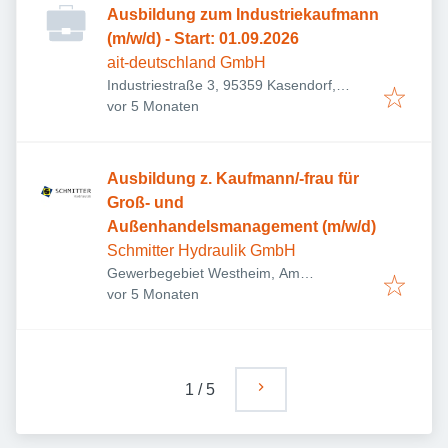
Ausbildung zum Industriekaufmann
(m/w/d) - Start: 01.09.2026
ait-deutschland GmbH
Industriestraße 3, 95359 Kasendorf,
Veröffentlicht
:
Deutschland
vor 5 Monaten
Ausbildung z. Kaufmann/-frau für
Groß- und
Außenhandelsmanagement (m/w/d)
Schmitter Hydraulik GmbH
Gewerbegebiet Westheim, Am
Veröffentlicht
:
Stöckleinsbrunnen 1, 97762 Hammelburg,
vor 5 Monaten
Deutschland
1
/
5