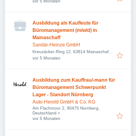
Veröffentlicht
:
Schweinfurt, Deutschland
vor 5 Monaten
Ausbildung als Kaufleute für
Büromanagement (m/w/d) in
Mainaschaff
Sanitär-Heinze GmbH
Kreuzäcker-Ring 12, 63814 Mainaschaff,
Veröffentlicht
:
Deutschland
vor 5 Monaten
Ausbildung zum Kauffrau/-mann für
Büromanagement Schwerpunkt
Lager - Standort Nürnberg
Auto-Herold GmbH & Co. KG
Am Flachmoor 2, 90475 Nürnberg,
Deutschland
+
Veröffentlicht
:
vor 5 Monaten