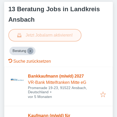
13 Beratung Jobs in Landkreis
Ansbach
Jetzt Jobalarm aktivieren!
Beratung
Suche zurücksetzen
Bankkaufmann (m/w/d) 2027
VR-Bank Mittelfranken Mitte eG
Promenade 19-23, 91522 Ansbach,
Deutschland
+
Veröffentlicht
:
vor 5 Monaten
Kaufmann (m/w/d) für