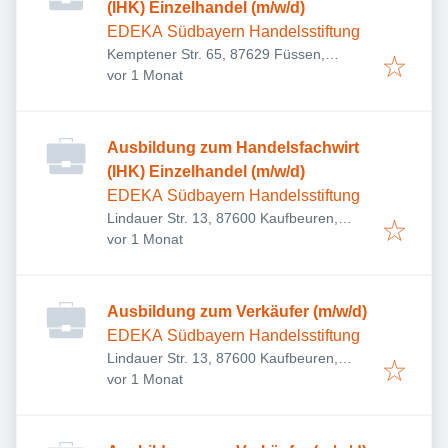
(IHK) Einzelhandel (m/w/d)
EDEKA Südbayern Handelsstiftung
Kemptener Str. 65, 87629 Füssen,
Veröffentlicht
:
Deutschland
vor 1 Monat
Ausbildung zum Handelsfachwirt
(IHK) Einzelhandel (m/w/d)
EDEKA Südbayern Handelsstiftung
Lindauer Str. 13, 87600 Kaufbeuren,
Veröffentlicht
:
Deutschland
vor 1 Monat
Ausbildung zum Verkäufer (m/w/d)
EDEKA Südbayern Handelsstiftung
Lindauer Str. 13, 87600 Kaufbeuren,
Veröffentlicht
:
Deutschland
vor 1 Monat