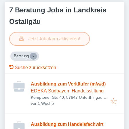
7 Beratung Jobs in Landkreis
Ostallgäu
Jetzt Jobalarm aktivieren!
Beratung
Suche zurücksetzen
Ausbildung zum Verkäufer (m/w/d)
EDEKA Südbayern Handelsstiftung
Kemptener Str. 40, 87647 Unterthingau,
Veröffentlicht
:
Deutschland
vor 1 Woche
Ausbildung zum Handelsfachwirt