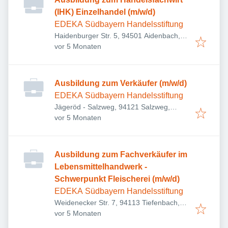
(IHK) Einzelhandel (m/w/d)
EDEKA Südbayern Handelsstiftung
Haidenburger Str. 5, 94501 Aidenbach,
Veröffentlicht
:
Deutschland
vor 5 Monaten
Ausbildung zum Verkäufer (m/w/d)
EDEKA Südbayern Handelsstiftung
Jägeröd - Salzweg, 94121 Salzweg,
Veröffentlicht
:
Deutschland
vor 5 Monaten
Ausbildung zum Fachverkäufer im
Lebensmittelhandwerk -
Schwerpunkt Fleischerei (m/w/d)
EDEKA Südbayern Handelsstiftung
Weidenecker Str. 7, 94113 Tiefenbach,
Veröffentlicht
:
Deutschland
vor 5 Monaten