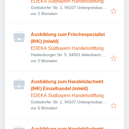
EDEKA Südbayern Handelsstiftung
Gottsdorfer Str. 1, 94107 Untergriesbach,
Veröffentlicht
:
Deutschland
vor 2 Monaten
Ausbildung zum Frischespezialist
(IHK) (m/w/d)
EDEKA Südbayern Handelsstiftung
Haidenburger Str. 5, 94501 Aidenbach,
Veröffentlicht
:
Deutschland
vor 2 Monaten
Ausbildung zum Handelsfachwirt
(IHK) Einzelhandel (m/w/d)
EDEKA Südbayern Handelsstiftung
Gottsdorfer Str. 1, 94107 Untergriesbach,
Veröffentlicht
:
Deutschland
vor 5 Monaten
Ausbildung zum Handelsfachwirt