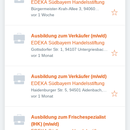
EDEKA Südbayern Handelsstiftung
Bürgermeister-Krah-Allee 3, 94060
Veröffentlicht
:
Pocking, Deutschland
vor 1 Woche
Ausbildung zum Verkäufer (m/w/d)
EDEKA Südbayern Handelsstiftung
Gottsdorfer Str. 1, 94107 Untergriesbach,
Veröffentlicht
:
Deutschland
vor 1 Monat
Ausbildung zum Verkäufer (m/w/d)
EDEKA Südbayern Handelsstiftung
Haidenburger Str. 5, 94501 Aidenbach,
Veröffentlicht
:
Deutschland
vor 1 Monat
Ausbildung zum Frischespezialist
(IHK) (m/w/d)