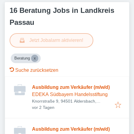
16 Beratung Jobs in Landkreis
Passau
Jetzt Jobalarm aktivieren!
Beratung
Suche zurücksetzen
Ausbildung zum Verkäufer (m/w/d)
EDEKA Südbayern Handelsstiftung
Knorrstraße 9, 94501 Aldersbach,
Veröffentlicht
:
Deutschland
vor 2 Tagen
Ausbildung zum Verkäufer (m/w/d)