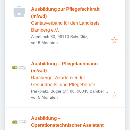
Ausbildung zur Pflegefachkraft
(m/w/d)
Caritasverband für den Landkreis
Bamberg e.V.
Altenbach 30, 96110 Scheßlitz,
Veröffentlicht
:
Deutschland
vor 5 Monaten
Ausbildung – Pflegefachmann
(m/w/d)
Bamberger Akademien für
Gesundheits- und Pflegeberufe
Parkplatz, Buger Str. 80, 96049 Bamberg,
Veröffentlicht
:
Deutschland
vor 5 Monaten
Ausbildung –
Operationstechnischer Assistent