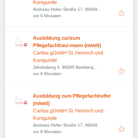
Kunigunde
Andreas-Hofer-Straße 17, 96049
Veröffentlicht
:
Bamberg, Deutschland
vor 6 Monaten
Ausbildung zur/zum
Pflegefachfrau/-mann (m/w/d)
Caritas gGmbH St. Heinrich und
Kunigunde
Jakobsberg 4, 96049 Bamberg,
Veröffentlicht
:
Deutschland
vor 6 Monaten
Ausbildung zum Pflegefachhelfer
(m/w/d)
Caritas gGmbH St. Heinrich und
Kunigunde
Andreas-Hofer-Straße 17, 96049
Veröffentlicht
:
Bamberg, Deutschland
vor 6 Monaten