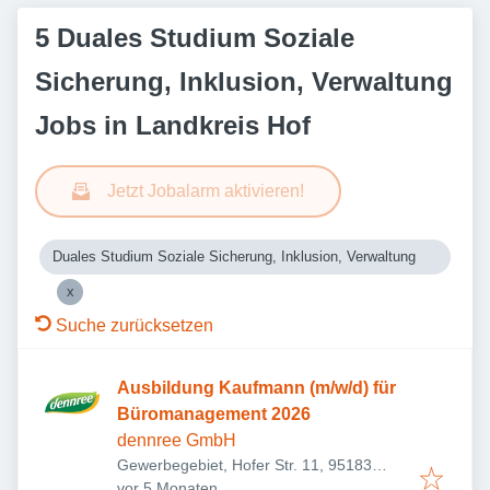
5 Duales Studium Soziale
Sicherung, Inklusion, Verwaltung
Jobs in Landkreis Hof
Jetzt Jobalarm aktivieren!
Duales Studium Soziale Sicherung, Inklusion, Verwaltung
Suche zurücksetzen
Ausbildung Kaufmann (m/w/d) für
Büromanagement 2026
dennree GmbH
Gewerbegebiet, Hofer Str. 11, 95183
Veröffentlicht
:
Töpen, Deutschland
vor 5 Monaten