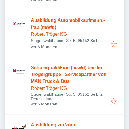
Ausbildung Automobilkaufmann/-
frau (m/w/d)
Robert Tröger KG
Stegenwaldhauser Str. 5, 95152 Selbitz,
Veröffentlicht
:
Deutschland
vor 5 Monaten
Schülerpraktikum (m/w/d) bei der
Trögergruppe - Servicepartner von
MAN Truck & Bus
Robert Tröger KG
Stegenwaldhauser Str. 5, 95152 Selbitz,
Deutschland
+
Veröffentlicht
:
vor 5 Monaten
Ausbildung zur/zum