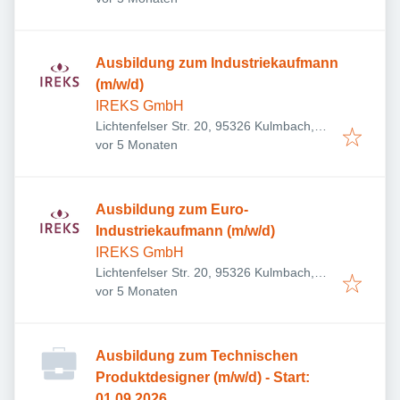
Ausbildung zum Industriekaufmann
(m/w/d)
IREKS GmbH
Lichtenfelser Str. 20, 95326 Kulmbach,
Veröffentlicht
:
Deutschland
vor 5 Monaten
Ausbildung zum Euro-
Industriekaufmann (m/w/d)
IREKS GmbH
Lichtenfelser Str. 20, 95326 Kulmbach,
Veröffentlicht
:
Deutschland
vor 5 Monaten
Ausbildung zum Technischen
Produktdesigner (m/w/d) - Start:
01.09.2026