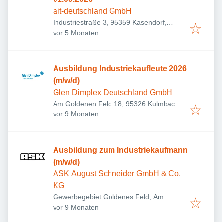
ait-deutschland GmbH
Industriestraße 3, 95359 Kasendorf,
Veröffentlicht
:
Deutschland
vor 5 Monaten
Ausbildung Industriekaufleute 2026
(m/w/d)
Glen Dimplex Deutschland GmbH
Am Goldenen Feld 18, 95326 Kulmbach,
Veröffentlicht
:
Deutschland
vor 9 Monaten
Ausbildung zum Industriekaufmann
(m/w/d)
ASK August Schneider GmbH & Co.
KG
Gewerbegebiet Goldenes Feld, Am
Veröffentlicht
:
Goldenen Feld 27, 95326 Kulmbach,
vor 9 Monaten
Deutschland