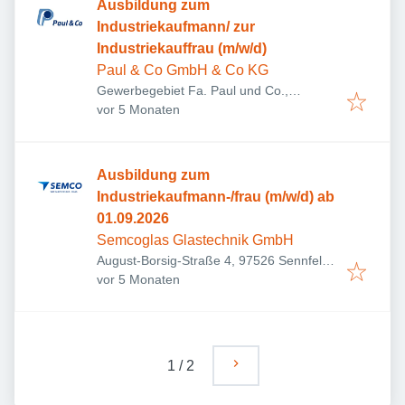
Ausbildung zum
Industriekaufmann/ zur
Industriekauffrau (m/w/d)
Paul & Co GmbH & Co KG
Gewerbegebiet Fa. Paul und Co.,
Veröffentlicht
:
Sudetenstraße 10, 97772 Wildflecken,
vor 5 Monaten
Deutschland
Ausbildung zum
Industriekaufmann-/frau (m/w/d) ab
01.09.2026
Semcoglas Glastechnik GmbH
August-Borsig-Straße 4, 97526 Sennfeld,
Veröffentlicht
:
Deutschland
vor 5 Monaten
1
/
2