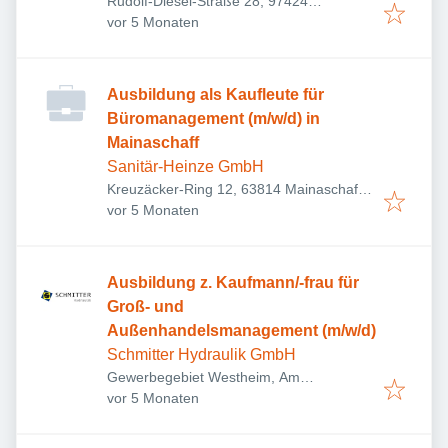
Rudolf-Diesel-Straße 28, 97424
Veröffentlicht
:
Schweinfurt, Deutschland
vor 5 Monaten
Ausbildung als Kaufleute für
Büromanagement (m/w/d) in
Mainaschaff
Sanitär-Heinze GmbH
Kreuzäcker-Ring 12, 63814 Mainaschaff,
Veröffentlicht
:
Deutschland
vor 5 Monaten
Ausbildung z. Kaufmann/-frau für
Groß- und
Außenhandelsmanagement (m/w/d)
Schmitter Hydraulik GmbH
Gewerbegebiet Westheim, Am
Veröffentlicht
:
Stöckleinsbrunnen 1, 97762 Hammelburg,
vor 5 Monaten
Deutschland