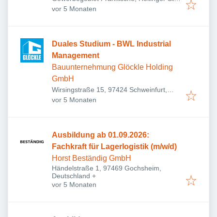
Veröffentlicht
:
1, 97486 Königsberg in Bayern,
vor 5 Monaten
Deutschland
Duales Studium - BWL Industrial
Management
Bauunternehmung Glöckle Holding
GmbH
Wirsingstraße 15, 97424 Schweinfurt,
Veröffentlicht
:
Deutschland
vor 5 Monaten
Ausbildung ab 01.09.2026:
Fachkraft für Lagerlogistik (m/w/d)
Horst Beständig GmbH
Händelstraße 1, 97469 Gochsheim,
Deutschland
+
Veröffentlicht
:
vor 5 Monaten