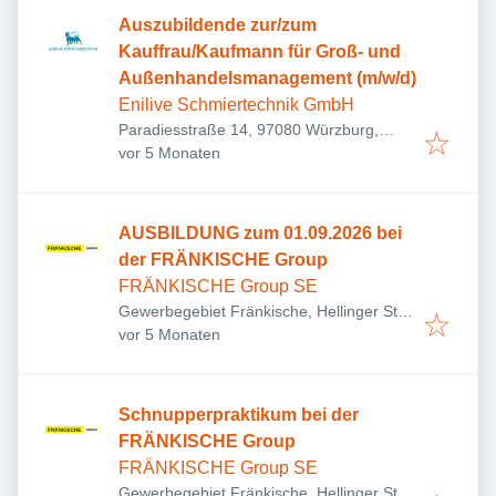
Auszubildende zur/zum
Kauffrau/Kaufmann für Groß- und
Außenhandelsmanagement (m/w/d)
Enilive Schmiertechnik GmbH
Paradiesstraße 14, 97080 Würzburg,
Veröffentlicht
:
Deutschland
vor 5 Monaten
AUSBILDUNG zum 01.09.2026 bei
der FRÄNKISCHE Group
FRÄNKISCHE Group SE
Gewerbegebiet Fränkische, Hellinger Str.
Veröffentlicht
:
1, 97486 Königsberg in Bayern,
vor 5 Monaten
Deutschland
Schnupperpraktikum bei der
FRÄNKISCHE Group
FRÄNKISCHE Group SE
Gewerbegebiet Fränkische, Hellinger Str.