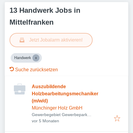
13 Handwerk Jobs in
Mittelfranken
Jetzt Jobalarm aktivieren!
Handwerk
Suche zurücksetzen
Auszubildende
Holzbearbeitungsmechaniker
(m/w/d)
Münchinger Holz GmbH
Gewerbegebiet Gewerbepark
Veröffentlicht
:
Wiedersbach, Gewerbepark 1, 91578
vor 5 Monaten
Leutershausen, Deutschland