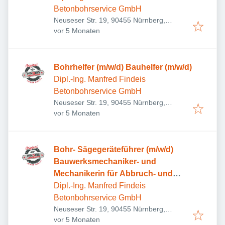
Betonbohrservice GmbH
Neuseser Str. 19, 90455 Nürnberg,
Veröffentlicht
:
Deutschland
vor 5 Monaten
Bohrhelfer (m/w/d) Bauhelfer (m/w/d)
Dipl.-Ing. Manfred Findeis
Betonbohrservice GmbH
Neuseser Str. 19, 90455 Nürnberg,
Veröffentlicht
:
Deutschland
vor 5 Monaten
Bohr- Sägegeräteführer (m/w/d)
Bauwerksmechaniker- und
Mechanikerin für Abbruch- und
Betontrenntechnik
Dipl.-Ing. Manfred Findeis
Betonbohrservice GmbH
Neuseser Str. 19, 90455 Nürnberg,
Veröffentlicht
:
Deutschland
vor 5 Monaten