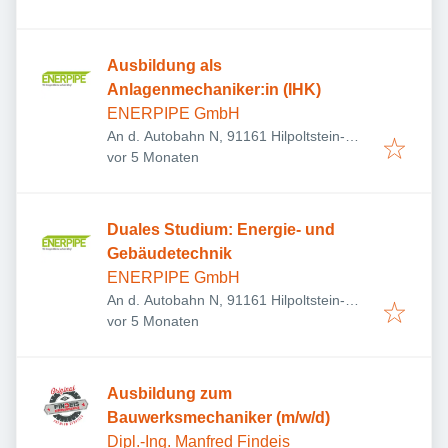
Ausbildung als
Anlagenmechaniker:in (IHK)
ENERPIPE GmbH
An d. Autobahn N, 91161 Hilpoltstein-
Veröffentlicht
:
Jahrsdorf, Deutschland
vor 5 Monaten
Duales Studium: Energie- und
Gebäudetechnik
ENERPIPE GmbH
An d. Autobahn N, 91161 Hilpoltstein-
Veröffentlicht
:
Jahrsdorf, Deutschland
vor 5 Monaten
Ausbildung zum
Bauwerksmechaniker (m/w/d)
Dipl.-Ing. Manfred Findeis