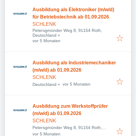
Ausbildung als Elektroniker (m/w/d)
für Betriebstechnik ab 01.09.2026
SCHLENK
Petersgmünder Weg 8, 91154 Roth,
Deutschland
+
Veröffentlicht
:
vor 5 Monaten
Ausbildung als Industriemechaniker
(m/w/d) ab 01.09.2026
SCHLENK
Veröffentlicht
:
vor 5 Monaten
Deutschland
+
Ausbildung zum Werkstoffprüfer
(m/w/d) ab 01.09.2026
SCHLENK
Petersgmünder Weg 8, 91154 Roth,
Veröffentlicht
:
Deutschland
vor 5 Monaten