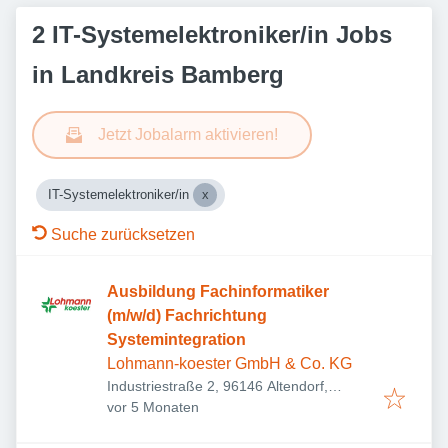
2 IT-Systemelektroniker/in Jobs
in Landkreis Bamberg
Jetzt Jobalarm aktivieren!
IT-Systemelektroniker/in
Suche zurücksetzen
Ausbildung Fachinformatiker
(m/w/d) Fachrichtung
Systemintegration
Lohmann-koester GmbH & Co. KG
Industriestraße 2, 96146 Altendorf,
Veröffentlicht
:
Deutschland
vor 5 Monaten