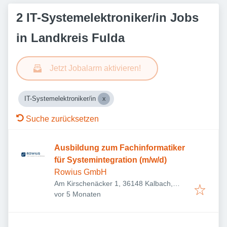
2 IT-Systemelektroniker/in Jobs
in Landkreis Fulda
Jetzt Jobalarm aktivieren!
IT-Systemelektroniker/in
Suche zurücksetzen
Ausbildung zum Fachinformatiker
für Systemintegration (m/w/d)
Rowius GmbH
Am Kirschenäcker 1, 36148 Kalbach,
Veröffentlicht
:
Deutschland
vor 5 Monaten