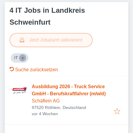
4 IT Jobs in Landkreis
Schweinfurt
Jetzt Jobalarm aktivieren!
IT
Suche zurücksetzen
Ausbildung 2026 - Truck Service
GmbH - Berufskraftfahrer (m/w/d)
Schäflein AG
97520 Röthlein, Deutschland
Veröffentlicht
:
vor 4 Wochen