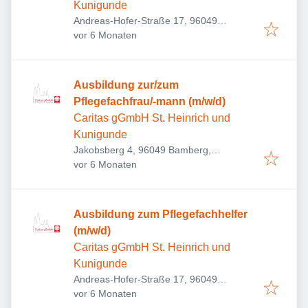
Kunigunde
Andreas-Hofer-Straße 17, 96049
Veröffentlicht
:
Bamberg, Deutschland
vor 6 Monaten
Ausbildung zur/zum
Pflegefachfrau/-mann (m/w/d)
Caritas gGmbH St. Heinrich und
Kunigunde
Jakobsberg 4, 96049 Bamberg,
Veröffentlicht
:
Deutschland
vor 6 Monaten
Ausbildung zum Pflegefachhelfer
(m/w/d)
Caritas gGmbH St. Heinrich und
Kunigunde
Andreas-Hofer-Straße 17, 96049
Veröffentlicht
:
Bamberg, Deutschland
vor 6 Monaten