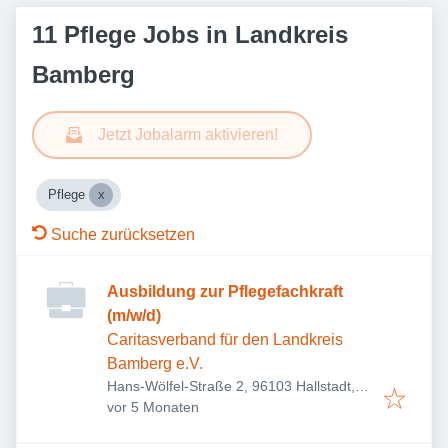
11 Pflege Jobs in Landkreis
Bamberg
Jetzt Jobalarm aktivieren!
Pflege
Suche zurücksetzen
Ausbildung zur Pflegefachkraft
(m/w/d)
Caritasverband für den Landkreis
Bamberg e.V.
Hans-Wölfel-Straße 2, 96103 Hallstadt,
Veröffentlicht
:
Deutschland
vor 5 Monaten