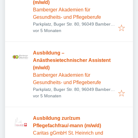
(m/w/d)
Bamberger Akademien für
Gesundheits- und Pflegeberufe
Parkplatz, Buger Str. 80, 96049 Bamberg,
Veröffentlicht
:
Deutschland
vor 5 Monaten
Ausbildung –
Anästhesietechnischer Assistent
(m/w/d)
Bamberger Akademien für
Gesundheits- und Pflegeberufe
Parkplatz, Buger Str. 80, 96049 Bamberg,
Veröffentlicht
:
Deutschland
vor 5 Monaten
Ausbildung zur/zum
Pflegefachfrau/-mann (m/w/d)
Caritas gGmbH St. Heinrich und