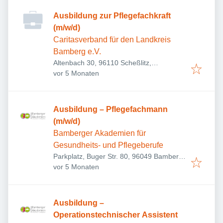
Ausbildung zur Pflegefachkraft
(m/w/d)
Caritasverband für den Landkreis
Bamberg e.V.
Altenbach 30, 96110 Scheßlitz,
Veröffentlicht
:
Deutschland
vor 5 Monaten
Ausbildung – Pflegefachmann
(m/w/d)
Bamberger Akademien für
Gesundheits- und Pflegeberufe
Parkplatz, Buger Str. 80, 96049 Bamberg,
Veröffentlicht
:
Deutschland
vor 5 Monaten
Ausbildung –
Operationstechnischer Assistent