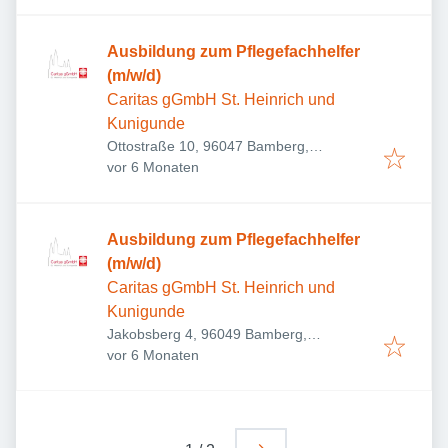
Ausbildung zum Pflegefachhelfer
(m/w/d)
Caritas gGmbH St. Heinrich und
Kunigunde
Ottostraße 10, 96047 Bamberg,
Veröffentlicht
:
Deutschland
vor 6 Monaten
Ausbildung zum Pflegefachhelfer
(m/w/d)
Caritas gGmbH St. Heinrich und
Kunigunde
Jakobsberg 4, 96049 Bamberg,
Veröffentlicht
:
Deutschland
vor 6 Monaten