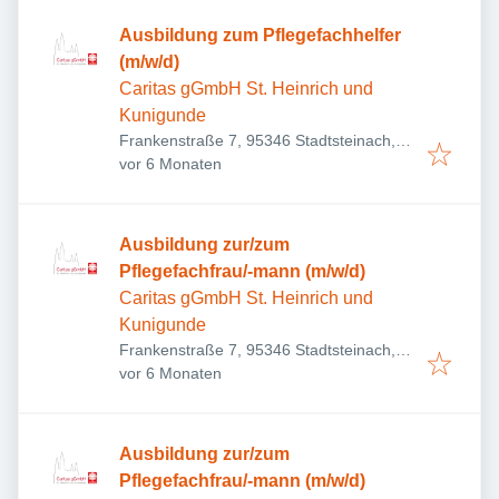
Ausbildung zum Pflegefachhelfer
(m/w/d)
Caritas gGmbH St. Heinrich und
Kunigunde
Frankenstraße 7, 95346 Stadtsteinach,
Veröffentlicht
:
Deutschland
vor 6 Monaten
Ausbildung zur/zum
Pflegefachfrau/-mann (m/w/d)
Caritas gGmbH St. Heinrich und
Kunigunde
Frankenstraße 7, 95346 Stadtsteinach,
Veröffentlicht
:
Deutschland
vor 6 Monaten
Ausbildung zur/zum
Pflegefachfrau/-mann (m/w/d)