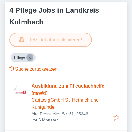
4 Pflege Jobs in Landkreis
Kulmbach
Jetzt Jobalarm aktivieren!
Pflege
Suche zurücksetzen
Ausbildung zum Pflegefachhelfer
(m/w/d)
Caritas gGmbH St. Heinrich und
Kunigunde
Alte Pressecker Str. 51, 95346
Veröffentlicht
:
Stadtsteinach, Deutschland
vor 6 Monaten