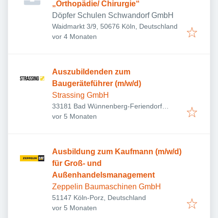
„Orthopädie/ Chirurgie“
Döpfer Schulen Schwandorf GmbH
Waidmarkt 3/9, 50676 Köln, Deutschland
Veröffentlicht
:
vor 4 Monaten
Auszubildenden zum
Baugeräteführer (m/w/d)
Strassing GmbH
33181 Bad Wünnenberg-Feriendorf
Veröffentlicht
:
Fürstenberg, Deutschland
vor 5 Monaten
Ausbildung zum Kaufmann (m/w/d)
für Groß- und
Außenhandelsmanagement
Zeppelin Baumaschinen GmbH
51147 Köln-Porz, Deutschland
Veröffentlicht
:
vor 5 Monaten