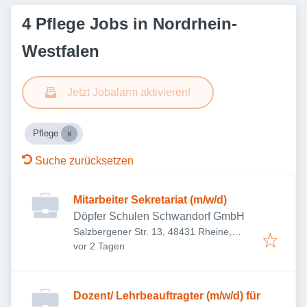
4 Pflege Jobs in Nordrhein-
Westfalen
Jetzt Jobalarm aktivieren!
Pflege
Suche zurücksetzen
Mitarbeiter Sekretariat (m/w/d)
Döpfer Schulen Schwandorf GmbH
Salzbergener Str. 13, 48431 Rheine,
Veröffentlicht
:
Deutschland
vor 2 Tagen
Dozent/ Lehrbeauftragter (m/w/d) für