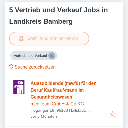
5 Vertrieb und Verkauf Jobs in
Landkreis Bamberg
Jetzt Jobalarm aktivieren!
Vertrieb und Verkauf
Suche zurücksetzen
Auszubildende (m/w/d) für den
Beruf Kauffrau/-mann im
Gesundheitswesen
mediteam GmbH & Co KG
Heganger 18, 96103 Hallstadt,
Veröffentlicht
:
Deutschland
vor 5 Monaten