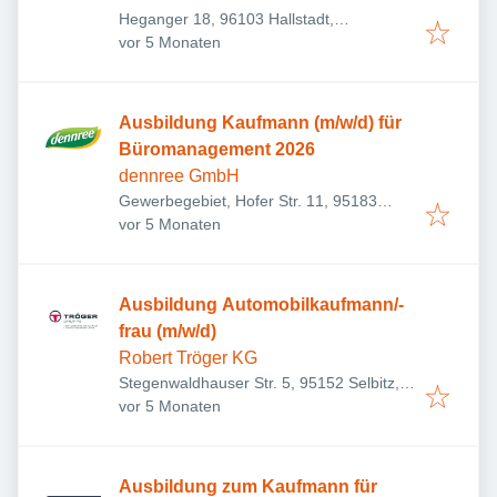
Heganger 18, 96103 Hallstadt,
Veröffentlicht
:
Deutschland
vor 5 Monaten
Ausbildung Kaufmann (m/w/d) für
Büromanagement 2026
dennree GmbH
Gewerbegebiet, Hofer Str. 11, 95183
Veröffentlicht
:
Töpen, Deutschland
vor 5 Monaten
Ausbildung Automobilkaufmann/-
frau (m/w/d)
Robert Tröger KG
Stegenwaldhauser Str. 5, 95152 Selbitz,
Veröffentlicht
:
Deutschland
vor 5 Monaten
Ausbildung zum Kaufmann für