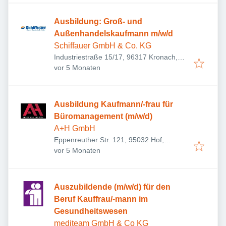
Ausbildung: Groß- und
Außenhandelskaufmann m/w/d
Schiffauer GmbH & Co. KG
Industriestraße 15/17, 96317 Kronach,
Veröffentlicht
:
Deutschland
vor 5 Monaten
Ausbildung Kaufmann/-frau für
Büromanagement (m/w/d)
A+H GmbH
Eppenreuther Str. 121, 95032 Hof,
Veröffentlicht
:
Deutschland
vor 5 Monaten
Auszubildende (m/w/d) für den
Beruf Kauffrau/-mann im
Gesundheitswesen
mediteam GmbH & Co KG