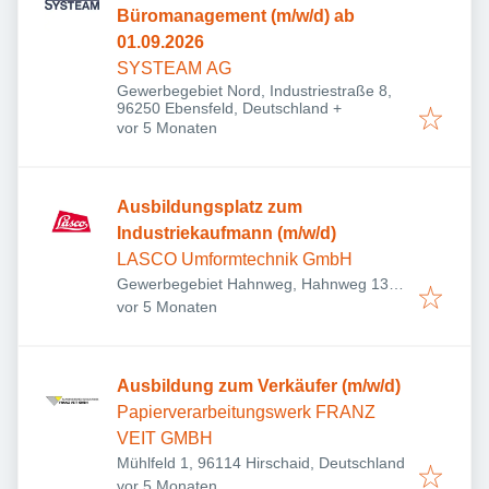
Büromanagement (m/w/d) ab
01.09.2026
SYSTEAM AG
Gewerbegebiet Nord, Industriestraße 8,
96250 Ebensfeld, Deutschland
+
Veröffentlicht
:
vor 5 Monaten
Ausbildungsplatz zum
Industriekaufmann (m/w/d)
LASCO Umformtechnik GmbH
Gewerbegebiet Hahnweg, Hahnweg 139,
Veröffentlicht
:
96450 Coburg, Deutschland
vor 5 Monaten
Ausbildung zum Verkäufer (m/w/d)
Papierverarbeitungswerk FRANZ
VEIT GMBH
Mühlfeld 1, 96114 Hirschaid, Deutschland
Veröffentlicht
:
vor 5 Monaten