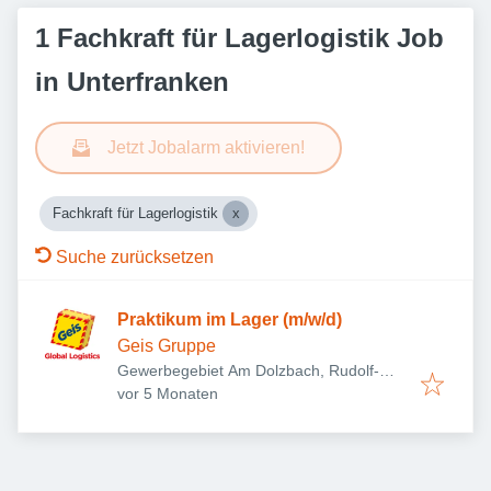
1 Fachkraft für Lagerlogistik Job
in Unterfranken
Jetzt Jobalarm aktivieren!
Fachkraft für Lagerlogistik
Suche zurücksetzen
Praktikum im Lager (m/w/d)
Geis Gruppe
Gewerbegebiet Am Dolzbach, Rudolf-
Veröffentlicht
:
Diesel-Ring 24, 97616 Bad Neustadt an
vor 5 Monaten
der Saale, Deutschland