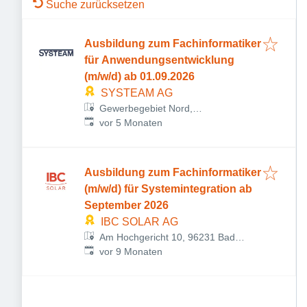
Suche zurücksetzen
Ausbildung zum Fachinformatiker
für Anwendungsentwicklung
(m/w/d) ab 01.09.2026
SYSTEAM AG
Gewerbegebiet Nord,
Veröffentlicht
:
Industriestraße 8, 96250 Ebensfeld,
vor 5 Monaten
Deutschland
Ausbildung zum Fachinformatiker
(m/w/d) für Systemintegration ab
September 2026
IBC SOLAR AG
Am Hochgericht 10, 96231 Bad
Veröffentlicht
:
Staffelstein, Deutschland
vor 9 Monaten